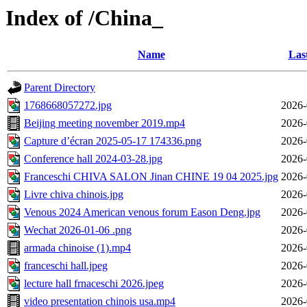
Index of /China_
Name
Las
Parent Directory
1768668057272.jpg
2026-
Beijing meeting november 2019.mp4
2026-
Capture d’écran 2025-05-17 174336.png
2026-
Conference hall 2024-03-28.jpg
2026-
Franceschi CHIVA SALON Jinan CHINE 19 04 2025.jpg
2026-
Livre chiva chinois.jpg
2026-
Venous 2024 American venous forum Eason Deng.jpg
2026-
Wechat 2026-01-06 .png
2026-
armada chinoise (1).mp4
2026-
franceschi hall.jpeg
2026-
lecture hall frnaceschi 2026.jpeg
2026-
video presentation chinois usa.mp4
2026-