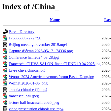
Index of /China_
Name
Las
Parent Directory
1768668057272.jpg
2026-
Beijing meeting november 2019.mp4
2026-
Capture d’écran 2025-05-17 174336.png
2026-
Conference hall 2024-03-28.jpg
2026-
Franceschi CHIVA SALON Jinan CHINE 19 04 2025.jpg
2026-
Livre chiva chinois.jpg
2026-
Venous 2024 American venous forum Eason Deng.jpg
2026-
Wechat 2026-01-06 .png
2026-
armada chinoise (1).mp4
2026-
franceschi hall.jpeg
2026-
lecture hall frnaceschi 2026.jpeg
2026-
video presentation chinois usa.mp4
2026-