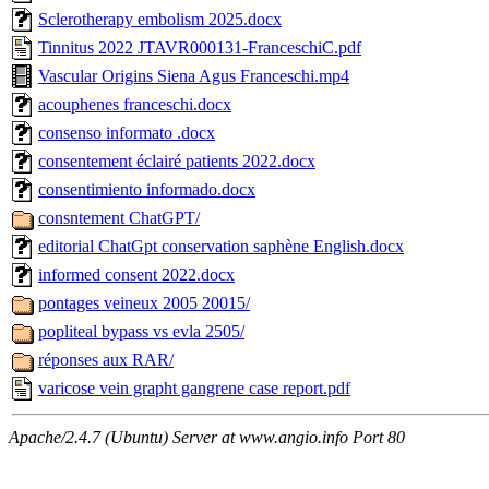
Sclerotherapy embolism 2025.docx
Tinnitus 2022 JTAVR000131-FranceschiC.pdf
Vascular Origins Siena Agus Franceschi.mp4
acouphenes franceschi.docx
consenso informato .docx
consentement éclairé patients 2022.docx
consentimiento informado.docx
consntement ChatGPT/
editorial ChatGpt conservation saphène English.docx
informed consent 2022.docx
pontages veineux 2005 20015/
popliteal bypass vs evla 2505/
réponses aux RAR/
varicose vein grapht gangrene case report.pdf
Apache/2.4.7 (Ubuntu) Server at www.angio.info Port 80