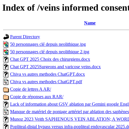
Index of /veins informed consen
Name
Parent Directory
50 personnages clé depuis neolithique.jpg
50 personnages clé depuis neolithique 2.jpg
Chat GPT 2025 Choix des chirurgiens.docx
Chat GPT 2025Surgeons and varicose veins.docx
Chiva vs autres methodes ChatGPT.docx
Chiva vs autres methodes ChatGPT.pdf
Copie de lettres A AR/
Copie de réponses aux RAR/
Lack of information about GSV ablation par Gemini google Engl
Manque de matériel de pontage arttériel par ablation des saphène
Munoz 2023 Veith SAPHENOUS VEIN ABLATION; A WOR
Popliteal-distal bypass versus infra-popliteal endovascular 2025.