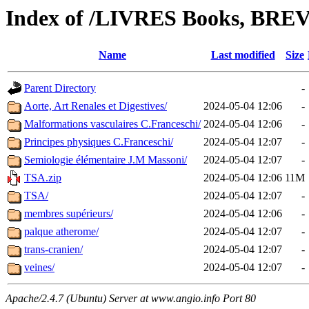
Index of /LIVRES Books, BREV
Name
Last modified
Size
Parent Directory
-
Aorte, Art Renales et Digestives/
2024-05-04 12:06
-
Malformations vasculaires C.Franceschi/
2024-05-04 12:06
-
Principes physiques C.Franceschi/
2024-05-04 12:07
-
Semiologie élémentaire J.M Massoni/
2024-05-04 12:07
-
TSA.zip
2024-05-04 12:06
11M
TSA/
2024-05-04 12:07
-
membres supérieurs/
2024-05-04 12:06
-
palque atherome/
2024-05-04 12:07
-
trans-cranien/
2024-05-04 12:07
-
veines/
2024-05-04 12:07
-
Apache/2.4.7 (Ubuntu) Server at www.angio.info Port 80