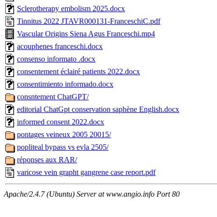
Sclerotherapy embolism 2025.docx
Tinnitus 2022 JTAVR000131-FranceschiC.pdf
Vascular Origins Siena Agus Franceschi.mp4
acouphenes franceschi.docx
consenso informato .docx
consentement éclairé patients 2022.docx
consentimiento informado.docx
consntement ChatGPT/
editorial ChatGpt conservation saphène English.docx
informed consent 2022.docx
pontages veineux 2005 20015/
popliteal bypass vs evla 2505/
réponses aux RAR/
varicose vein grapht gangrene case report.pdf
Apache/2.4.7 (Ubuntu) Server at www.angio.info Port 80