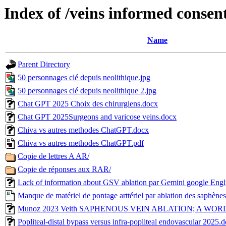
Index of /veins informed consen
Name
Parent Directory
50 personnages clé depuis neolithique.jpg
50 personnages clé depuis neolithique 2.jpg
Chat GPT 2025 Choix des chirurgiens.docx
Chat GPT 2025Surgeons and varicose veins.docx
Chiva vs autres methodes ChatGPT.docx
Chiva vs autres methodes ChatGPT.pdf
Copie de lettres A AR/
Copie de réponses aux RAR/
Lack of information about GSV ablation par Gemini google Engl
Manque de matériel de pontage arttériel par ablation des saphène
Munoz 2023 Veith SAPHENOUS VEIN ABLATION; A WOR
Popliteal-distal bypass versus infra-popliteal endovascular 2025.