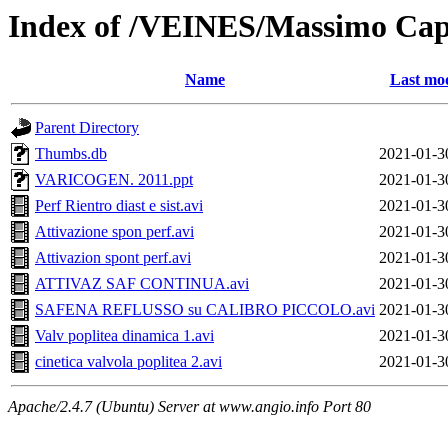
Index of /VEINES/Massimo Capp
Name
Last mod
Parent Directory
Thumbs.db
2021-01-3
VARICOGEN. 2011.ppt
2021-01-3
Perf Rientro diast e sist.avi
2021-01-3
Attivazione spon perf.avi
2021-01-3
Attivazion spont perf.avi
2021-01-3
ATTIVAZ SAF CONTINUA.avi
2021-01-3
SAFENA REFLUSSO su CALIBRO PICCOLO.avi
2021-01-3
Valv poplitea dinamica 1.avi
2021-01-3
cinetica valvola poplitea 2.avi
2021-01-3
Apache/2.4.7 (Ubuntu) Server at www.angio.info Port 80